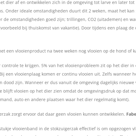
 het dier af en ontwikkelen zich in de omgeving tot larve en later t
us. Onder ideale omstandigheden duurt dit 2 weken, maat het ka
r de omstandigheden goed zijn; trillingen, CO2 (uitademen) en wa
ijvoorbeeld bij thuiskomst van vakantie). Door tijdens een plaag 
met een vlooienproduct na twee weken nog vlooien op de hond of ka
 controle te krijgen. 5% van het vlooienprobleem zit op het dier in
 Bij een vlooienplaag komen er continu vlooien uit. Zelfs wanneer 
n dood zijn. Wanneer er dus vanuit de omgeving dagelijks nieuwe vl
Je blijft vlooien op het dier zien omdat de omgevingsdruk op dat 
 mand, auto en andere plaatsen waar het dier regelmatig komt).
gerzak zorgt ervoor dat daar geen vlooien kunnen ontwikkelen.
Fabe
tukje vlooienband in de stokzuigerzak effectief is om opgezogen vl