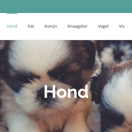
Hond
Kat
Konijn
Knaagdier
Vogel
Vis
Hond