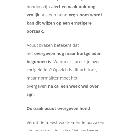
honden zijn
alert en vaak ook nog
vrolijk
. Als een hond
erg sloom wordt
kan dit wijzen op een ernstigere
oorzaak.
Acuut braken betekent dat
het
overgeven nog maar kortgeleden
begonnen is
. Wanneer spreek je over
kortgeleden? Op zich is dit arbitrair,
maar normaliter moet het
overgeven
na ca. een week wel over
zijn
.
Oorzaak acuut overgeven hond
Veruit de meest voorkomende oorzaken
zijn een
virale infectie of iets verkeerds